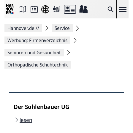
Seite
als
E-
Suche
Mail
versenden
Auf
Hannover.de
//
Service
Facebook
teilen
Auf
Werbung: Firmenverzeichnis
X
teilen
Senioren und Gesundheit
Seitenlink
Kopieren
Orthopädische Schuhtechnik
Seite
Drucken
Der Sohlenbauer UG
lesen