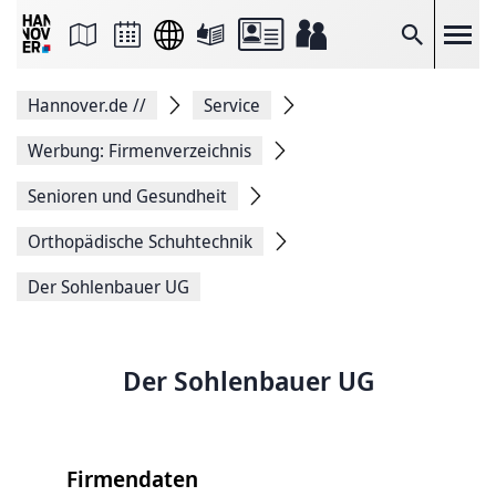
Seite
als
E-
Suche
Mail
versenden
Auf
Hannover.de
//
Service
Facebook
teilen
Auf
Werbung: Firmenverzeichnis
X
teilen
Senioren und Gesundheit
Seitenlink
Kopieren
Orthopädische Schuhtechnik
Seite
Drucken
Der Sohlenbauer UG
Der Sohlenbauer UG
Firmendaten