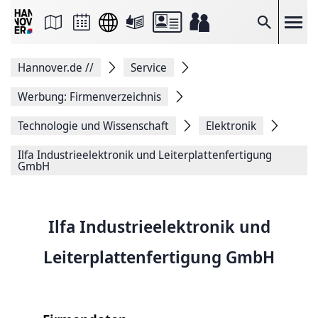
Seite
als
E-
Suche
Mail
versenden
Auf
Hannover.de
//
Service
Facebook
teilen
Auf
Werbung: Firmenverzeichnis
X
teilen
Technologie und Wissenschaft
Elektronik
Seitenlink
Kopieren
Ilfa Industrieelektronik und Leiterplattenfertigung
Seite
GmbH
Drucken
Ilfa Industrieelektronik und
Leiterplattenfertigung GmbH