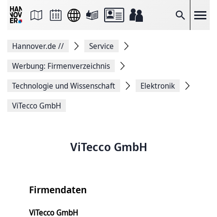
Seite
als
E-
Suche
Mail
versenden
Auf
Hannover.de
//
Service
Facebook
teilen
Auf
Werbung: Firmenverzeichnis
X
teilen
Technologie und Wissenschaft
Elektronik
Seitenlink
Kopieren
ViTecco GmbH
Seite
Drucken
ViTecco GmbH
Firmendaten
ViTecco GmbH