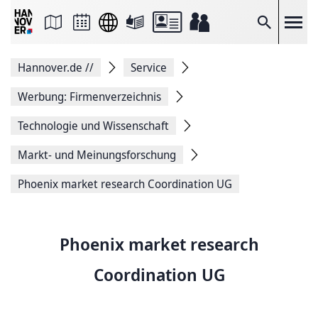
Seite
als
E-
Suche
Mail
versenden
Auf
Hannover.de
//
Service
Facebook
teilen
Auf
Werbung: Firmenverzeichnis
X
teilen
Technologie und Wissenschaft
Seitenlink
Kopieren
Markt- und Meinungsforschung
Seite
Drucken
Phoenix market research Coordination UG
Phoenix market research
Coordination UG