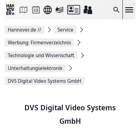
Seite
als
E-
Suche
Mail
versenden
Auf
Hannover.de
//
Service
Facebook
teilen
Auf
Werbung: Firmenverzeichnis
X
teilen
Technologie und Wissenschaft
Seitenlink
Kopieren
Unterhaltungselektronik
Seite
Drucken
DVS Digital Video Systems GmbH
DVS Digital Video Systems
GmbH