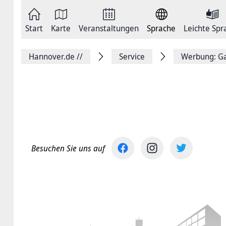
Zum
Seite
Inhalt
als
springen
E-
Zur
Mail
Start
Karte
Veranstaltungen
Sprache
Leichte Spr
Hauptnavigation
versenden
springen
Auf
Facebook
Hannover.de
//
Service
Werbung: Ga
teilen
Auf
X
teilen
Seitenlink
Kopieren
Seite
Drucken
Besuchen Sie uns auf