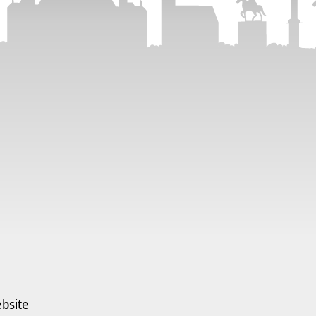
bsite