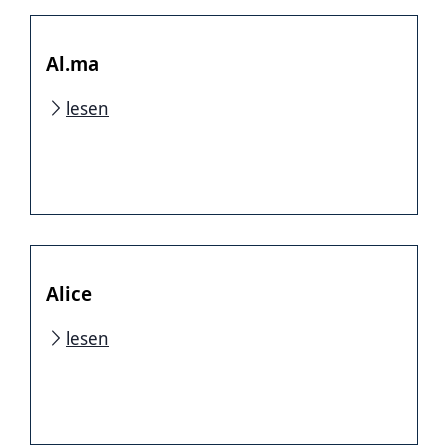
Al.ma
lesen
Alice
lesen