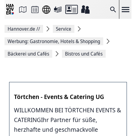
Seite
als
E-
Suche
Mail
versenden
Auf
Hannover.de
//
Service
Facebook
teilen
Auf
Werbung: Gastronomie, Hotels & Shopping
X
teilen
Bäckerei und Cafés
Bistros und Cafés
Seitenlink
Kopieren
Seite
Drucken
Törtchen - Events & Catering UG
WILLKOMMEN BEI TÖRTCHEN EVENTS &
CATERINGIhr Partner für süße,
herzhafte und geschmackvolle