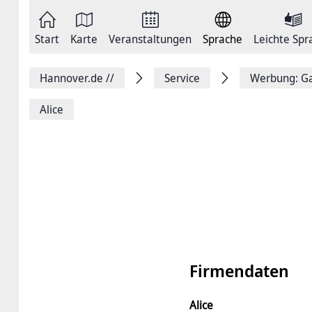
Zum
Seite
Inhalt
als
springen
E-
Zur
Mail
Start
Karte
Veranstaltungen
Sprache
Leichte Spr
Hauptnavigation
versenden
springen
Auf
Facebook
Hannover.de
//
Service
Werbung: Ga
teilen
Auf
X
Alice
teilen
Seitenlink
Kopieren
Seite
Drucken
Firmendaten
Alice