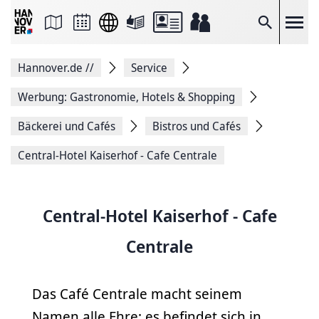
Seite
als
E-
Suche
Mail
versenden
Auf
Hannover.de
//
Service
Facebook
teilen
Auf
Werbung: Gastronomie, Hotels & Shopping
X
teilen
Bäckerei und Cafés
Bistros und Cafés
Seitenlink
Kopieren
Central-Hotel Kaiserhof - Cafe Centrale
Seite
Drucken
Central-Hotel Kaiserhof - Cafe
Centrale
Das Café Centrale macht seinem
Namen alle Ehre: es befindet sich in