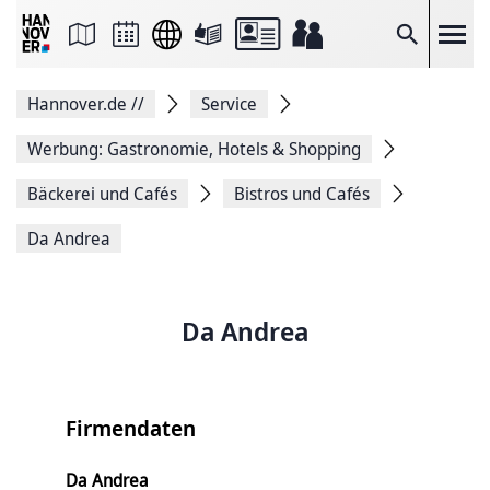
Seite
als
E-
Suche
Mail
versenden
Auf
Hannover.de
//
Service
Facebook
teilen
Auf
Werbung: Gastronomie, Hotels & Shopping
X
teilen
Bäckerei und Cafés
Bistros und Cafés
Seitenlink
Kopieren
Da Andrea
Seite
Drucken
Da Andrea
Firmendaten
Da Andrea