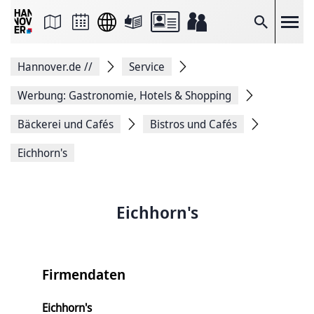
Seite
als
E-
Suche
Mail
versenden
Auf
Hannover.de
//
Service
Facebook
teilen
Auf
Werbung: Gastronomie, Hotels & Shopping
X
teilen
Bäckerei und Cafés
Bistros und Cafés
Seitenlink
Kopieren
Eichhorn's
Seite
Drucken
Eichhorn's
Firmendaten
Eichhorn's