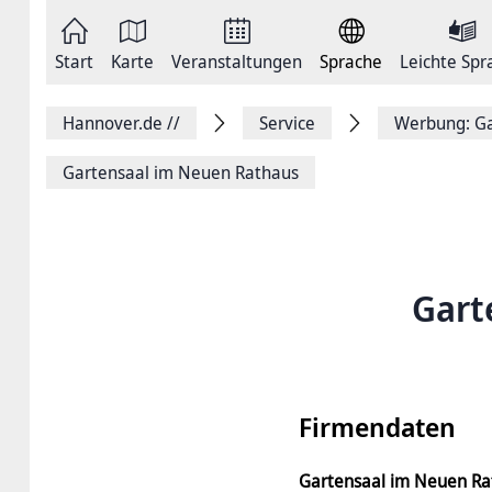
Zum
Seite
Inhalt
als
springen
E-
Zur
Mail
Start
Karte
Veranstaltungen
Sprache
Leichte Spr
Hauptnavigation
versenden
springen
Auf
Facebook
Hannover.de
//
Service
Werbung: Ga
teilen
Auf
X
Gartensaal im Neuen Rathaus
teilen
Seitenlink
Kopieren
Seite
Drucken
Gart
Firmendaten
Gartensaal im Neuen Ra