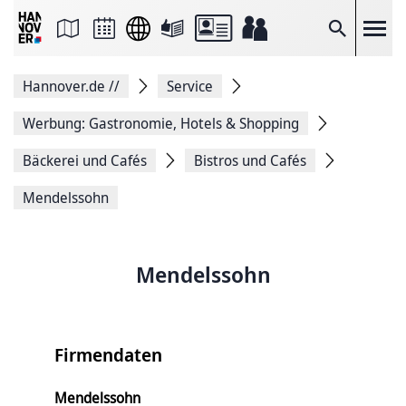
Seite
als
E-
Suche
Mail
versenden
Auf
Hannover.de
//
Service
Facebook
teilen
Auf
Werbung: Gastronomie, Hotels & Shopping
X
teilen
Bäckerei und Cafés
Bistros und Cafés
Seitenlink
Kopieren
Mendelssohn
Seite
Drucken
Mendelssohn
Firmendaten
Mendelssohn