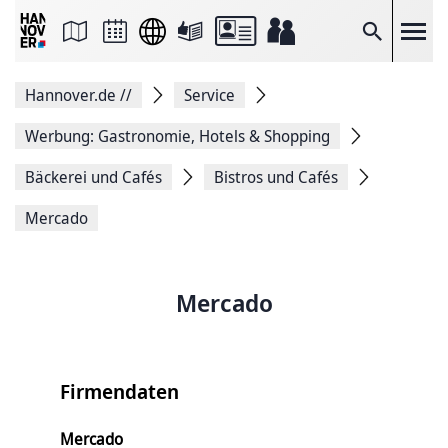
Seite
als
E-
Suche
Mail
versenden
Auf
Hannover.de
//
Service
Facebook
teilen
Auf
Werbung: Gastronomie, Hotels & Shopping
X
teilen
Bäckerei und Cafés
Bistros und Cafés
Seitenlink
Kopieren
Mercado
Seite
Drucken
Mercado
Firmendaten
Mercado