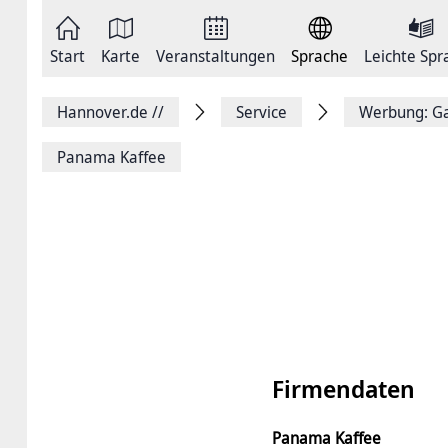
Zum
Seite
Inhalt
als
springen
E-
Zur
Mail
Start
Karte
Veranstaltungen
Sprache
Leichte Spr
Hauptnavigation
versenden
springen
Auf
Facebook
Hannover.de
//
Service
Werbung: Ga
teilen
Auf
X
Panama Kaffee
teilen
Seitenlink
Kopieren
Seite
Drucken
Firmendaten
Panama Kaffee