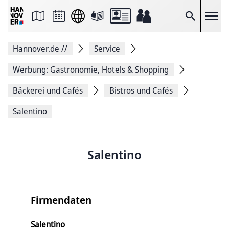
Seite
als
E-
Suche
Mail
versenden
Auf
Hannover.de
//
Service
Facebook
teilen
Auf
Werbung: Gastronomie, Hotels & Shopping
X
teilen
Bäckerei und Cafés
Bistros und Cafés
Seitenlink
Kopieren
Salentino
Seite
Drucken
Salentino
Firmendaten
Salentino