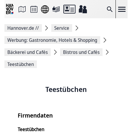
Seite
als
E-
Suche
Mail
versenden
Auf
Hannover.de
//
Service
Facebook
teilen
Auf
Werbung: Gastronomie, Hotels & Shopping
X
teilen
Bäckerei und Cafés
Bistros und Cafés
Seitenlink
Kopieren
Teestübchen
Seite
Drucken
Teestübchen
Firmendaten
Teestübchen