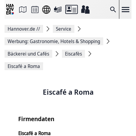
Seite
als
E-
Suche
Mail
versenden
Auf
Hannover.de
//
Service
Facebook
teilen
Auf
Werbung: Gastronomie, Hotels & Shopping
X
teilen
Bäckerei und Cafés
Eiscafès
Seitenlink
Kopieren
Eiscafé a Roma
Seite
Drucken
Eiscafé a Roma
Firmendaten
Eiscafé a Roma