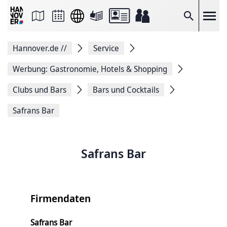
Seite
als
E-
Suche
Mail
versenden
Auf
Hannover.de
//
Service
Facebook
teilen
Auf
Werbung: Gastronomie, Hotels & Shopping
X
teilen
Clubs und Bars
Bars und Cocktails
Seitenlink
Kopieren
Safrans Bar
Seite
Drucken
Safrans Bar
Firmendaten
Safrans Bar