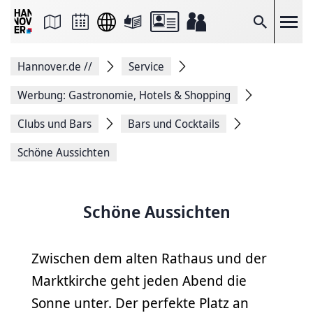
Seite
als
E-
Suche
Mail
versenden
Auf
Hannover.de
//
Service
Facebook
teilen
Auf
Werbung: Gastronomie, Hotels & Shopping
X
teilen
Clubs und Bars
Bars und Cocktails
Seitenlink
Kopieren
Schöne Aussichten
Seite
Drucken
Schöne Aussichten
Zwischen dem alten Rathaus und der
Marktkirche geht jeden Abend die
Sonne unter. Der perfekte Platz an