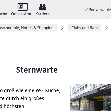
Portal wähl
ache
Online-Amt
Karriere
stronomie, Hotels & Shopping
Clubs und Bars
Sternwarte
so groß wie eine WG-Küche,
rte durch ein großes
d höchsten