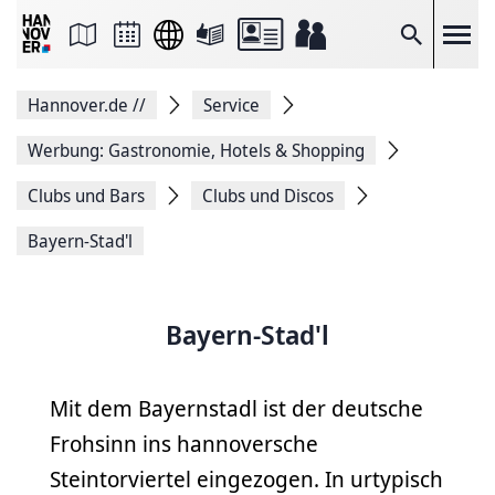
Seite
als
E-
Suche
Mail
versenden
Auf
Hannover.de
//
Service
Facebook
teilen
Auf
Werbung: Gastronomie, Hotels & Shopping
X
teilen
Clubs und Bars
Clubs und Discos
Seitenlink
Kopieren
Bayern-Stad'l
Seite
Drucken
Bayern-Stad'l
Mit dem Bayernstadl ist der deutsche
Frohsinn ins hannoversche
Steintorviertel eingezogen. In urtypisch