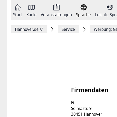
Zum
Seite
Inhalt
als
springen
E-
Zur
Mail
Start
Karte
Veranstaltungen
Sprache
Leichte Spr
Hauptnavigation
versenden
springen
Auf
Facebook
Hannover.de
//
Service
Werbung: Ga
teilen
Auf
X
teilen
Seitenlink
Kopieren
Seite
Drucken
Firmendaten
Ei
Selmastr. 9
30451 Hannover