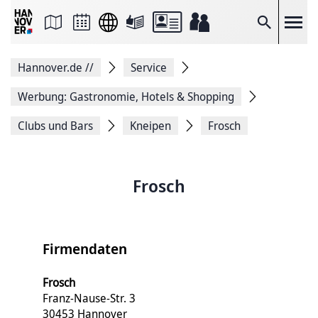
Seite
als
E-
Suche
Mail
versenden
Auf
Hannover.de
//
Service
Facebook
teilen
Auf
Werbung: Gastronomie, Hotels & Shopping
X
teilen
Clubs und Bars
Kneipen
Frosch
Seitenlink
Kopieren
Seite
Drucken
Frosch
Firmendaten
Frosch
Franz-Nause-Str. 3
30453 Hannover