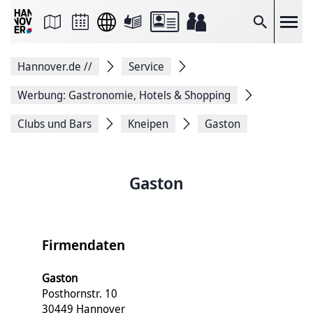
Seite
als
E-
Suche
Mail
versenden
Auf
Hannover.de
//
Service
Facebook
teilen
Auf
Werbung: Gastronomie, Hotels & Shopping
X
teilen
Clubs und Bars
Kneipen
Gaston
Seitenlink
Kopieren
Seite
Drucken
Gaston
Firmendaten
Gaston
Posthornstr. 10
30449 Hannover