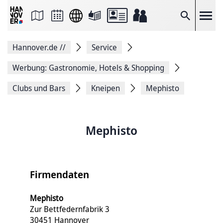
Seite
als
E-
Suche
Mail
versenden
Auf
Hannover.de
//
Service
Facebook
teilen
Auf
Werbung: Gastronomie, Hotels & Shopping
X
teilen
Clubs und Bars
Kneipen
Mephisto
Seitenlink
Kopieren
Seite
Drucken
Mephisto
Firmendaten
Mephisto
Zur Bettfedernfabrik 3
30451 Hannover