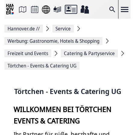
Seite
als
E-
Suche
Mail
versenden
Auf
Hannover.de
//
Service
Facebook
teilen
Auf
Werbung: Gastronomie, Hotels & Shopping
X
teilen
Freizeit und Events
Catering & Partyservice
Seitenlink
Kopieren
Törtchen - Events & Catering UG
Seite
Drucken
Törtchen - Events & Catering UG
WILLKOMMEN BEI TÖRTCHEN
EVENTS & CATERING
Ihr Partner für süße, herzhafte und