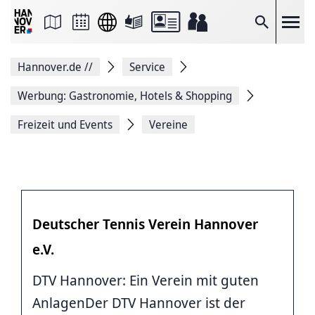
Seite
als
E-
Suche
Mail
versenden
Auf
Hannover.de
//
Service
Facebook
teilen
Auf
Werbung: Gastronomie, Hotels & Shopping
X
teilen
Freizeit und Events
Vereine
Seitenlink
Kopieren
Seite
Drucken
Deutscher Tennis Verein Hannover
e.V.
DTV Hannover: Ein Verein mit guten
AnlagenDer DTV Hannover ist der