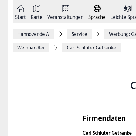
Zum
Seite
Inhalt
als
springen
E-
Zur
Mail
Start
Karte
Veranstaltungen
Sprache
Leichte Spr
Hauptnavigation
versenden
springen
Auf
Facebook
Hannover.de
//
Service
Werbung: Ga
teilen
Auf
X
Weinhändler
Carl Schlüter Getränke
teilen
Seitenlink
Kopieren
Seite
Drucken
C
Firmendaten
Carl Schlüter Getränke