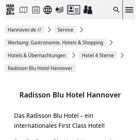
Seite
als
E-
Suche
Mail
versenden
Auf
Hannover.de
//
Service
Facebook
teilen
Auf
Werbung: Gastronomie, Hotels & Shopping
X
teilen
Hotels & Übernachtungen
Hotel 4 Sterne
Seitenlink
Kopieren
Radisson Blu Hotel Hannover
Seite
Drucken
Radisson Blu Hotel Hannover
Das Radisson Blu Hotel – ein
internationales First Class Hotel!