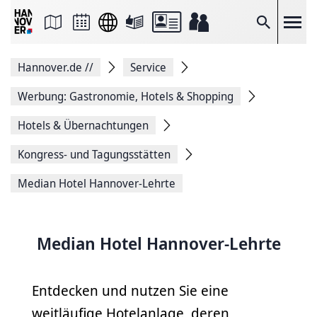
Seite
als
E-
Suche
Mail
versenden
Auf
Hannover.de
//
Service
Facebook
teilen
Auf
Werbung: Gastronomie, Hotels & Shopping
X
teilen
Hotels & Übernachtungen
Seitenlink
Kopieren
Kongress- und Tagungsstätten
Seite
Drucken
Median Hotel Hannover-Lehrte
Median Hotel Hannover-Lehrte
Entdecken und nutzen Sie eine
weitläufige Hotelanlage, deren