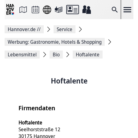
Seite
als
E-
Suche
Mail
versenden
Auf
Hannover.de
//
Service
Facebook
teilen
Auf
Werbung: Gastronomie, Hotels & Shopping
X
teilen
Lebensmittel
Bio
Hoftalente
Seitenlink
Kopieren
Seite
Drucken
Hoftalente
Firmendaten
Hoftalente
Seelhorststraße 12
30175 Hannover