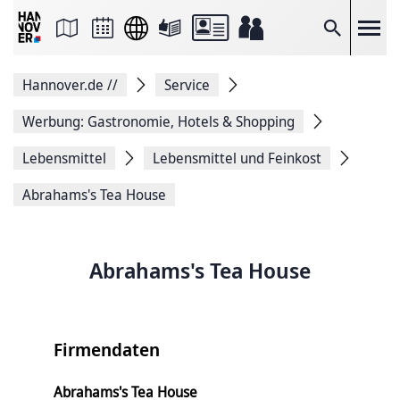
Seite
als
E-
Suche
Mail
versenden
Auf
Hannover.de
//
Service
Facebook
teilen
Auf
Werbung: Gastronomie, Hotels & Shopping
X
teilen
Lebensmittel
Lebensmittel und Feinkost
Seitenlink
Kopieren
Abrahams's Tea House
Seite
Drucken
Abrahams's Tea House
Firmendaten
Abrahams's Tea House