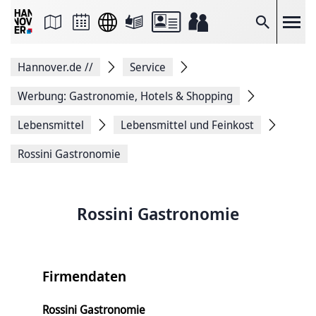
Seite
als
E-
Suche
Mail
versenden
Auf
Hannover.de
//
Service
Facebook
teilen
Auf
Werbung: Gastronomie, Hotels & Shopping
X
teilen
Lebensmittel
Lebensmittel und Feinkost
Seitenlink
Kopieren
Rossini Gastronomie
Seite
Drucken
Rossini Gastronomie
Firmendaten
Rossini Gastronomie