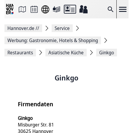
Seite
als
E-
Suche
Mail
versenden
Auf
Hannover.de
//
Service
Facebook
teilen
Auf
Werbung: Gastronomie, Hotels & Shopping
X
teilen
Restaurants
Asiatische Küche
Ginkgo
Seitenlink
Kopieren
Seite
Drucken
Ginkgo
Firmendaten
Ginkgo
Misburger Str. 81
30625 Hannover