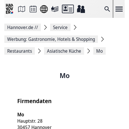
Seite
als
E-
Suche
Mail
versenden
Auf
Hannover.de
//
Service
Facebook
teilen
Auf
Werbung: Gastronomie, Hotels & Shopping
X
teilen
Restaurants
Asiatische Küche
Mo
Seitenlink
Kopieren
Seite
Drucken
Mo
Firmendaten
Mo
Hauptstr. 28
30457 Hannover