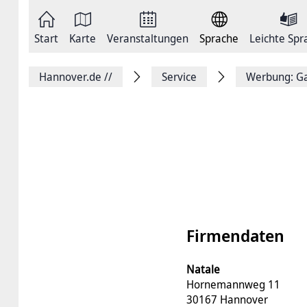
Zum
Seite
Inhalt
als
springen
E-
Zur
Mail
Start
Karte
Veranstaltungen
Sprache
Leichte Spr
Hauptnavigation
versenden
springen
Auf
Facebook
Hannover.de
//
Service
Werbung: Ga
teilen
Auf
X
teilen
Seitenlink
Kopieren
Seite
Drucken
Firmendaten
Natale
Hornemannweg 11
30167 Hannover