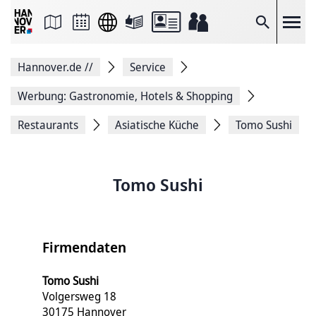
Seite
als
E-
Suche
Mail
versenden
Auf
Hannover.de
//
Service
Facebook
teilen
Auf
Werbung: Gastronomie, Hotels & Shopping
X
teilen
Restaurants
Asiatische Küche
Tomo Sushi
Seitenlink
Kopieren
Seite
Drucken
Tomo Sushi
Firmendaten
Tomo Sushi
Volgersweg 18
30175 Hannover