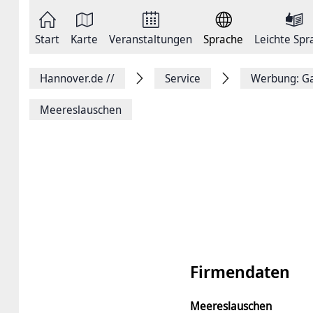
Zum
Seite
Inhalt
als
springen
E-
Zur
Mail
Start
Karte
Veranstaltungen
Sprache
Leichte Spr
Hauptnavigation
versenden
springen
Auf
Facebook
Hannover.de
//
Service
Werbung: Ga
teilen
Auf
X
Meereslauschen
teilen
Seitenlink
Kopieren
Seite
Drucken
Firmendaten
Meereslauschen