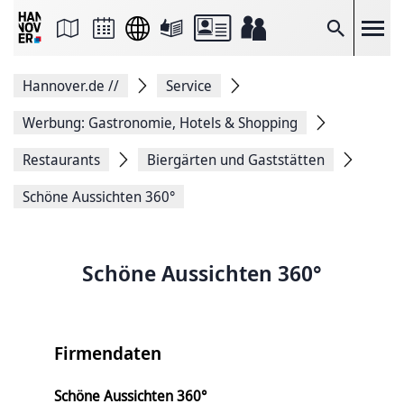
Seite
als
E-
Suche
Mail
versenden
Auf
Hannover.de
//
Service
Facebook
teilen
Auf
Werbung: Gastronomie, Hotels & Shopping
X
teilen
Restaurants
Biergärten und Gaststätten
Seitenlink
Kopieren
Schöne Aussichten 360°
Seite
Drucken
Schöne Aussichten 360°
Firmendaten
Schöne Aussichten 360°