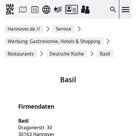
Seite
als
E-
Suche
Mail
versenden
Auf
Hannover.de
//
Service
Facebook
teilen
Auf
Werbung: Gastronomie, Hotels & Shopping
X
teilen
Restaurants
Deutsche Küche
Basil
Seitenlink
Kopieren
Seite
Drucken
Basil
Firmendaten
Basil
Dragonerstr. 30
30163 Hannover