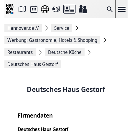
Seite
als
E-
Suche
Mail
versenden
Auf
Hannover.de
//
Service
Facebook
teilen
Auf
Werbung: Gastronomie, Hotels & Shopping
X
teilen
Restaurants
Deutsche Küche
Seitenlink
Kopieren
Deutsches Haus Gestorf
Seite
Drucken
Deutsches Haus Gestorf
Firmendaten
Deutsches Haus Gestorf