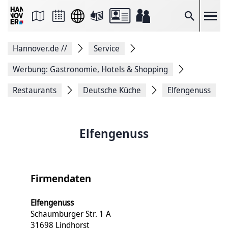
Seite
als
E-
Suche
Mail
versenden
Auf
Hannover.de
//
Service
Facebook
teilen
Auf
Werbung: Gastronomie, Hotels & Shopping
X
teilen
Restaurants
Deutsche Küche
Elfengenuss
Seitenlink
Kopieren
Seite
Drucken
Elfengenuss
Firmendaten
Elfengenuss
Schaumburger Str. 1 A
31698 Lindhorst