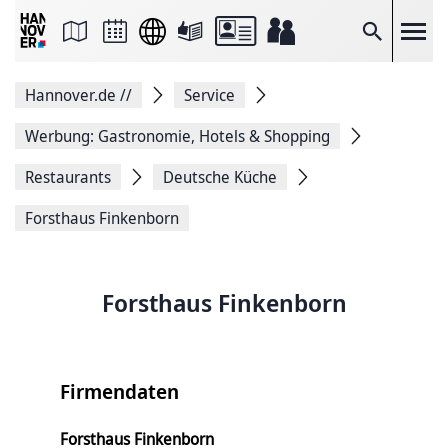
Seite
als
E-
Suche
Mail
versenden
Auf
Hannover.de
//
Service
Facebook
teilen
Auf
Werbung: Gastronomie, Hotels & Shopping
X
teilen
Restaurants
Deutsche Küche
Seitenlink
Kopieren
Forsthaus Finkenborn
Seite
Drucken
Forsthaus Finkenborn
Firmendaten
Forsthaus Finkenborn