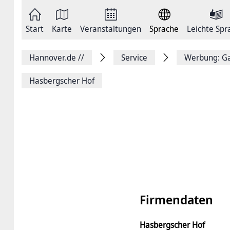
Zum
Seite
Inhalt
als
springen
E-
Zur
Mail
Start
Karte
Veranstaltungen
Sprache
Leichte Spr
Hauptnavigation
versenden
springen
Auf
Facebook
Hannover.de
//
Service
Werbung: Ga
teilen
Auf
X
Hasbergscher Hof
teilen
Seitenlink
Kopieren
Seite
Drucken
Firmendaten
Hasbergscher Hof