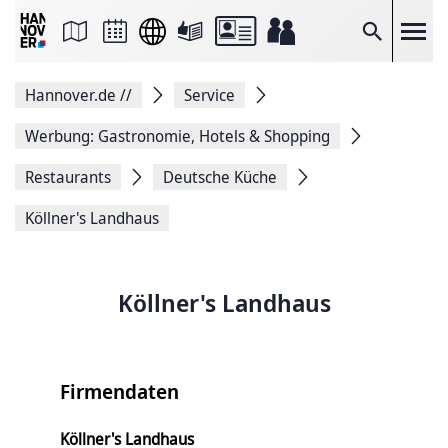
Seite
als
E-
Suche
Mail
versenden
Auf
Hannover.de
//
Service
Facebook
teilen
Auf
Werbung: Gastronomie, Hotels & Shopping
X
teilen
Restaurants
Deutsche Küche
Seitenlink
Kopieren
Köllner's Landhaus
Seite
Drucken
Köllner's Landhaus
Firmendaten
Köllner's Landhaus