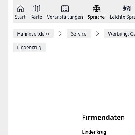
Zum
Seite
Inhalt
als
springen
E-
Zur
Mail
Start
Karte
Veranstaltungen
Sprache
Leichte Spr
Hauptnavigation
versenden
springen
Auf
Facebook
Hannover.de
//
Service
Werbung: Ga
teilen
Auf
X
Lindenkrug
teilen
Seitenlink
Kopieren
Seite
Drucken
Firmendaten
Lindenkrug