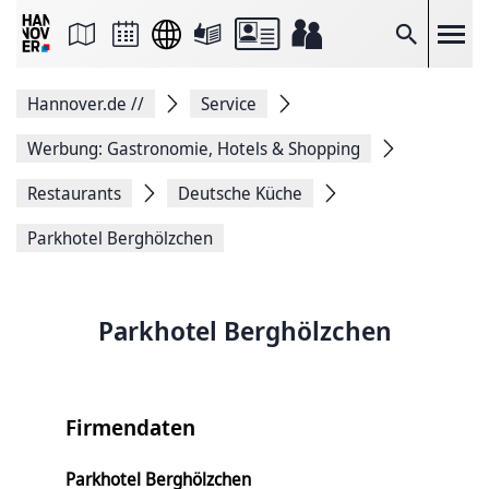
Seite
als
E-
Suche
Mail
versenden
Auf
Hannover.de
//
Service
Facebook
teilen
Auf
Werbung: Gastronomie, Hotels & Shopping
X
teilen
Restaurants
Deutsche Küche
Seitenlink
Kopieren
Parkhotel Berghölzchen
Seite
Drucken
Parkhotel Berghölzchen
Firmendaten
Parkhotel Berghölzchen