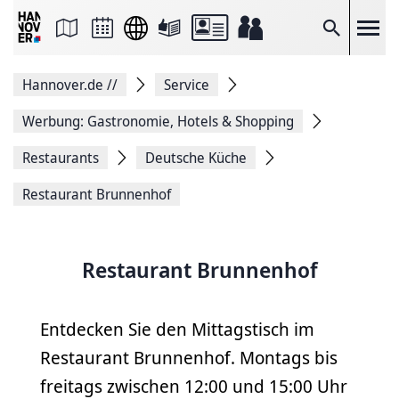
Seite
als
E-
Suche
Mail
versenden
Auf
Hannover.de
//
Service
Facebook
teilen
Auf
Werbung: Gastronomie, Hotels & Shopping
X
teilen
Restaurants
Deutsche Küche
Seitenlink
Kopieren
Restaurant Brunnenhof
Seite
Drucken
Restaurant Brunnenhof
Entdecken Sie den Mittagstisch im
Restaurant Brunnenhof. Montags bis
freitags zwischen 12:00 und 15:00 Uhr